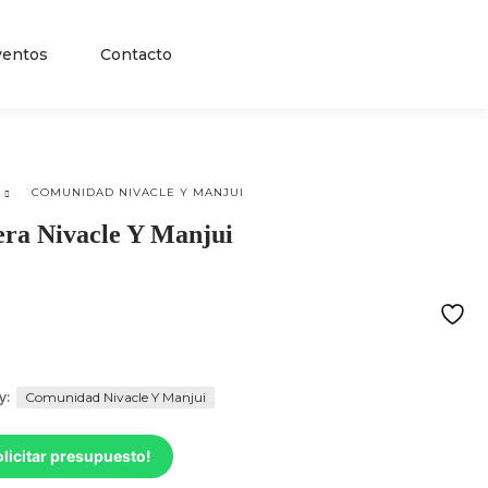
ventos
Contacto
[elementor-template id=»114″]
COMUNIDAD NIVACLE Y MANJUI
era Nivacle Y Manjui
y:
Comunidad Nivacle Y Manjui
licitar presupuesto!