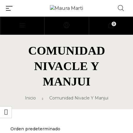
0
[elementor-template
COMUNIDAD
id=»114″]
NIVACLE Y
MANJUI
Inicio
Comunidad Nivacle Y Manjui