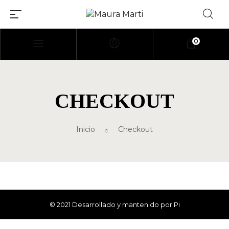
0
[elementor-template
id=»114″]
CHECKOUT
Inicio
Checkout
© 2021 Desarrollado y mantenido por Pi